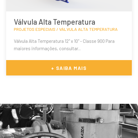
VÁLVULAS INDUSTRIAIS
Válvulas API 6A
Válvula Alta Temperatura
Válvulas API 6D
PROJETOS ESPECIAIS / VÁLVULA ALTA TEMPERATURA
Válvula Alta Temperatura 12" x 10" - Classe 900 Para
maiores informações, consultar...
+ SAIBA MAIS